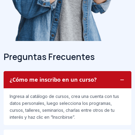
P
r
e
g
u
n
t
a
s
F
r
e
c
u
e
n
t
e
s
¿Cómo me inscribo en un curso?
Ingresa al catálogo de cursos, crea una cuenta con tus
datos personales, luego selecciona los programas,
cursos, talleres, seminarios, charlas entre otros de tu
interés y haz clic en “Inscribirse”.