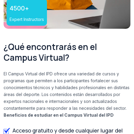
4500
+
Expert Instructors
¿
Q
u
é
e
n
c
o
n
t
r
a
r
á
s
e
n
e
l
C
a
m
p
u
s
V
i
r
t
u
a
l
?
El Campus Virtual del IPD ofrece una variedad de cursos y
programas que permiten a los participantes fortalecer sus
conocimientos técnicos y habilidades profesionales en distintas
áreas del deporte. Los contenidos están desarrollados por
expertos nacionales e internacionales y son actualizados
constantemente para responder a las necesidades del sector.
Beneficios de estudiar en el Campus Virtual del IPD
Acceso gratuito y desde cualquier lugar del