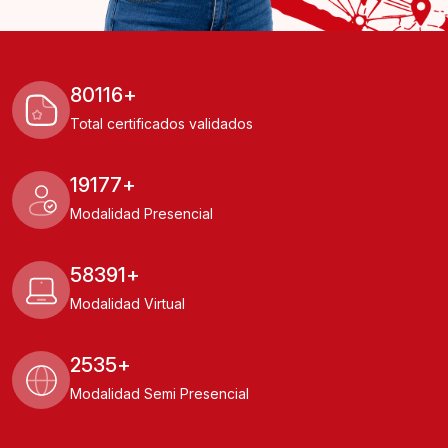
Omitir [Olan] Funfacts
80116
+
Total certificados validados
19177
+
Modalidad Presencial
58391
+
Modalidad Virtual
2535
+
Modalidad Semi Presencial