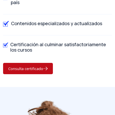
país
Contenidos especializados y actualizados
Certificación al culminar satisfactoriamente
los cursos
Consulta certificado
Omitir [Olan] FAQ