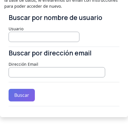
la base de datos, le enviaremos un email con instrucciones
para poder acceder de nuevo.
Buscar por nombre de usuario
Buscar por nombre de usuario
Usuario
Buscar por dirección email
Buscar por dirección email
Dirección Email