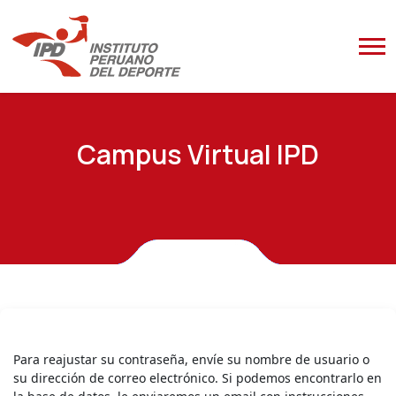
Saltar al contenido principal
C
a
m
p
u
s
V
i
r
t
u
a
l
I
P
D
Para reajustar su contraseña, envíe su nombre de usuario o
su dirección de correo electrónico. Si podemos encontrarlo en